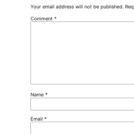
Your email address will not be published.
Req
Comment
*
Name
*
Email
*