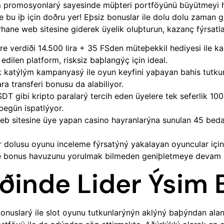
týlým promosyonlarý sayesinde müþteri portföyünü büyütmeyi
e bu iþ için doðru yer! Eþsiz bonuslar ile dolu dolu zaman
hane web sitesine giderek üyelik oluþturun, kazanç fýrsatl
e verdiði 14.500 lira + 35 FSden müteþekkil hediyesi ile k
dilen platform, risksiz baþlangýç için ideal.
lk katýlým kampanyasý ile oyun keyfini yaþayan bahis tutkun
ra transferi bonusu da alabiliyor.
USDT gibi kripto paralarý tercih eden üyelere tek seferlik 
begün ispatlýyor.
eb sitesine üye yapan casino hayranlarýna sunulan 45 beda
r dolusu oyunu inceleme fýrsatýný yakalayan oyuncular içi
 ile bonus havuzunu yorulmak bilmeden geniþletmeye devam
iðinde Lider Ýsim
uslarý ile slot oyunu tutkunlarýnýn aklýný baþýndan alan ba