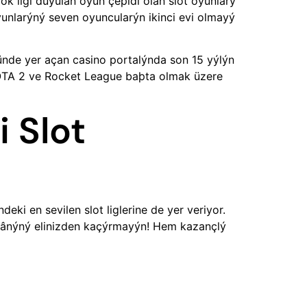
k ilgi duyulan oyun çeþidi olan slot oyunlarý
 oyunlarýný seven oyuncularýn ikinci evi olmayý
ünde yer açan casino portalýnda son 15 yýlýn
DOTA 2 ve Rocket League baþta olmak üzere
 Slot
ki en sevilen slot liglerine de yer veriyor.
mkânýný elinizden kaçýrmayýn! Hem kazançlý