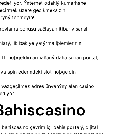
 hedefliyor. Ýnternet odaklý kumarhane
 geçirmek üzere gecikmeksizin
arýný tepmeyin!
arþýlama bonusu saðlayan itibarlý sanal
larý, ilk bakiye yatýrma iþlemlerinin
100 TL hoþgeldin armaðaný daha sunan portal,
va spin ederindeki slot hoþgeldin
n vazgeçilmez adres ünvanýný alan casino
 ediyor…
 Bahiscasino
hiscasino çevrim içi bahis portalý, dijital