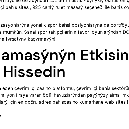
tföyü ile de adýndan söz ettirmekte. Aðýrlýklý olarak en ço
 içi bahis sitesi, 925 canlý rulet masasý seçeneði ile bahis
izasyonlarýna yönelik spor bahsi opsiyonlarýna da portföy
ýz mümkün! Sanal spor takipçilerinin favori oyunlarýndan 
a fýrsatýný kaçýrmayýn!
lamasýnýn Etkisini
 Hissedin
den çevrim içi casino platformu, çevrim içi bahis sektöründe
 milyon liraya varan ödül havuzlarýndan payýnýzý alma i
rý için en doðru adres bahiscasino kumarhane web sitesi!
y