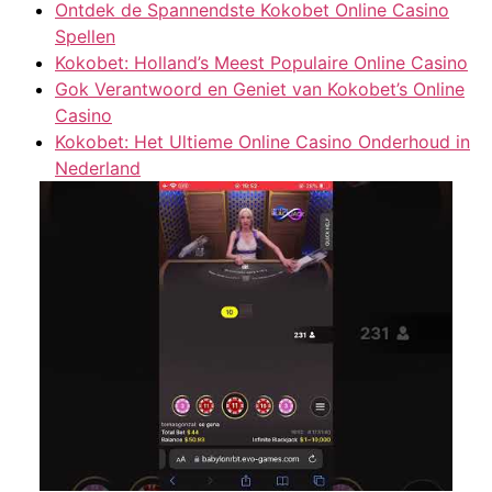
Ontdek de Spannendste Kokobet Online Casino
Spellen
Kokobet: Holland’s Meest Populaire Online Casino
Gok Verantwoord en Geniet van Kokobet’s Online
Casino
Kokobet: Het Ultieme Online Casino Onderhoud in
Nederland