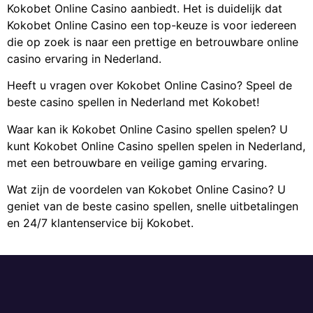
Kokobet Online Casino aanbiedt. Het is duidelijk dat
Kokobet Online Casino een top-keuze is voor iedereen
die op zoek is naar een prettige en betrouwbare online
casino ervaring in Nederland.
Heeft u vragen over Kokobet Online Casino? Speel de
beste casino spellen in Nederland met Kokobet!
Waar kan ik Kokobet Online Casino spellen spelen? U
kunt Kokobet Online Casino spellen spelen in Nederland,
met een betrouwbare en veilige gaming ervaring.
Wat zijn de voordelen van Kokobet Online Casino? U
geniet van de beste casino spellen, snelle uitbetalingen
en 24/7 klantenservice bij Kokobet.