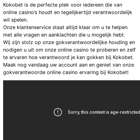
Kokobet is de perfecte plek voor iedereen die van
online casino’s houdt en tegelijkertijd verantwoordelijk
wil spelen.
Onze klantenservice staat altijd klaar om u te helpen
met alle vragen en aanklachten die u mogelijk hebt.
Wij zijn stolz op onze gokverantwoordelijke houding en
nodigen u uit om onze online casino te proberen en zelf
te ervaren hoe verantwoord je kan gokken bij Kokobet.
Maak nog vandaag uw account aan en geniet van onze
gokverantwoorde online casino ervaring bij Kokobet!