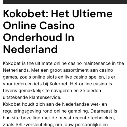
Kokobet: Het Ultieme
Online Casino
Onderhoud In
Nederland
Kokobet is the ultimate online casino maintenance in the
Netherlands. Met een groot assortiment aan casino
games, zoals online slots en live casino spellen, is er
voor iedereen iets bij Kokobet. Het online casino is
tevens gemakkelijk te navigeren en ze bieden
uitstekende klantenservice.
Kokobet houdt zich aan de Nederlandse wet- en
reguleringsgeving rond online gambling. Daarnaast is
hun site beveiligd met de meest recente technieken,
zoals SSL-versleuteling, om jouw persoonlijke en