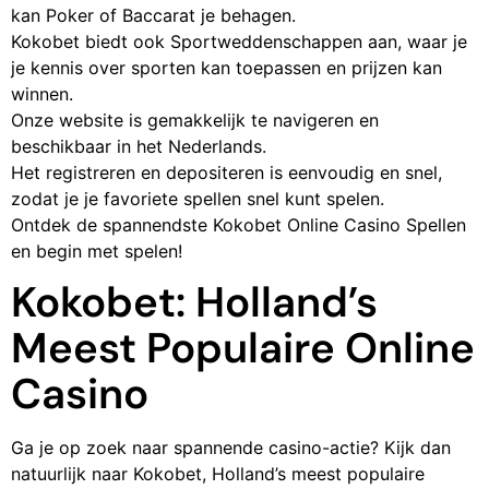
kan Poker of Baccarat je behagen.
Kokobet biedt ook Sportweddenschappen aan, waar je
je kennis over sporten kan toepassen en prijzen kan
winnen.
Onze website is gemakkelijk te navigeren en
beschikbaar in het Nederlands.
Het registreren en depositeren is eenvoudig en snel,
zodat je je favoriete spellen snel kunt spelen.
Ontdek de spannendste Kokobet Online Casino Spellen
en begin met spelen!
Kokobet: Holland’s
Meest Populaire Online
Casino
Ga je op zoek naar spannende casino-actie? Kijk dan
natuurlijk naar Kokobet, Holland’s meest populaire