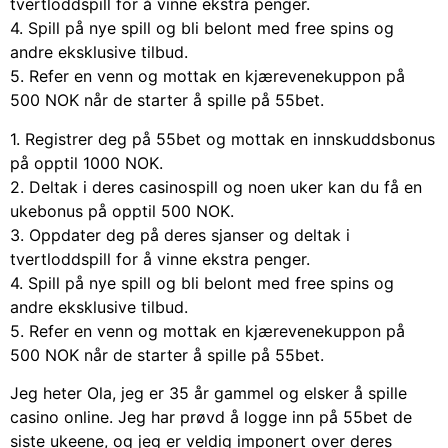
tvertloddspill for å vinne ekstra penger.
4. Spill på nye spill og bli belont med free spins og
andre eksklusive tilbud.
5. Refer en venn og mottak en kjærevenekuppon på
500 NOK når de starter å spille på 55bet.
1. Registrer deg på 55bet og mottak en innskuddsbonus
på opptil 1000 NOK.
2. Deltak i deres casinospill og noen uker kan du få en
ukebonus på opptil 500 NOK.
3. Oppdater deg på deres sjanser og deltak i
tvertloddspill for å vinne ekstra penger.
4. Spill på nye spill og bli belont med free spins og
andre eksklusive tilbud.
5. Refer en venn og mottak en kjærevenekuppon på
500 NOK når de starter å spille på 55bet.
Jeg heter Ola, jeg er 35 år gammel og elsker å spille
casino online. Jeg har prøvd å logge inn på 55bet de
siste ukeene, og jeg er veldig imponert over deres