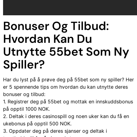
Bonuser Og Tilbud:
Hvordan Kan Du
Utnytte 55bet Som Ny
Spiller?
Har du lyst på å prøve deg på 55bet som ny spiller? Her
er 5 spennende tips om hvordan du kan utnytte deres
bonuser og tilbud:
1. Registrer deg på 55bet og mottak en innskuddsbonus
på opptil 1000 NOK.
2. Deltak i deres casinospill og noen uker kan du få en
ukebonus på opptil 500 NOK.
3. Oppdater deg på deres sjanser og deltak i